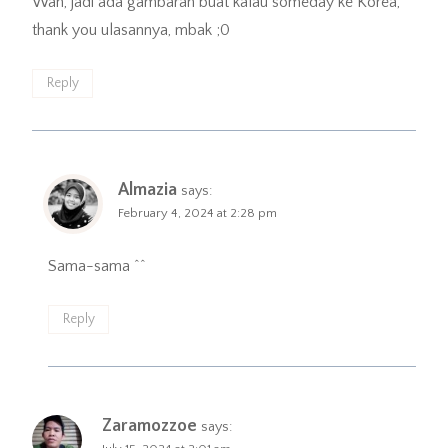
Wah, jadi ada gambaran buat kalau someday ke Korea,
thank you ulasannya, mbak ;0
Reply
Almazia
says:
February 4, 2024 at 2:28 pm
Sama-sama ^^
Reply
Zaramozzoe
says: