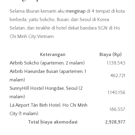
Selama liburan kemarin aku
menginap
di 4 tempat di kota
berbeda, yaitu Sokcho, Busan, dan Seoul di Korea
Selatan, dan terakhir di hotel dekat bandara SGN di Ho
Chi Minh City Vietnam.
Keterangan
Biaya (Rp)
Airbnb Sokcho (apartemen, 2 malam)
1,139,543
Airbnb Haeundae Busan (apartemen, 1
462,721
malam)
SunnyHill Hostel Hongdae, Seoul (2
1,140,156
malam)
Lá Airport Tân Bình Hotel, Ho Chi Minh
186,557
City (1 malam)
Total biaya akomodasi
2,928,977