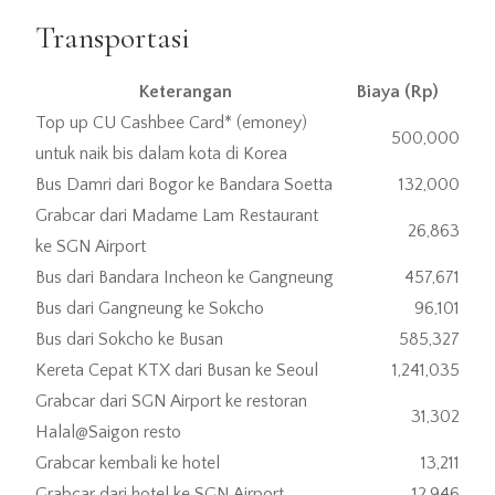
Transportasi
Keterangan
Biaya (Rp)
Top up CU Cashbee Card* (emoney)
500,000
untuk naik bis dalam kota di Korea
Bus Damri dari Bogor ke Bandara Soetta
132,000
Grabcar dari Madame Lam Restaurant
26,863
ke SGN Airport
Bus dari Bandara Incheon ke Gangneung
457,671
Bus dari Gangneung ke Sokcho
96,101
Bus dari Sokcho ke Busan
585,327
Kereta Cepat KTX dari Busan ke Seoul
1,241,035
Grabcar dari SGN Airport ke restoran
31,302
Halal@Saigon resto
Grabcar kembali ke hotel
13,211
Grabcar dari hotel ke SGN Airport
12,946