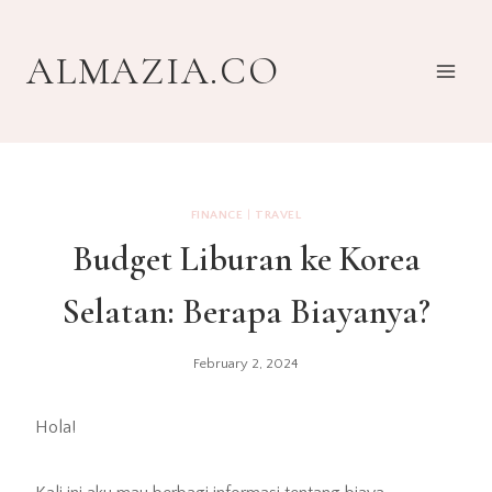
Skip
to
ALMAZIA.CO
content
FINANCE
|
TRAVEL
Budget Liburan ke Korea
Selatan: Berapa Biayanya?
February 2, 2024
Hola!