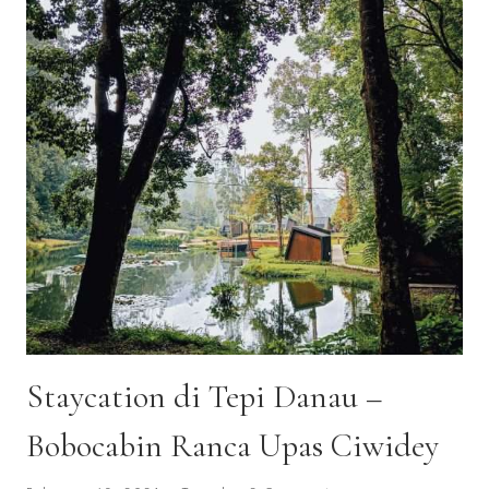
NAIK
BIS
SLEEPER
JURAGAN
99
Staycation di Tepi Danau –
Bobocabin Ranca Upas Ciwidey