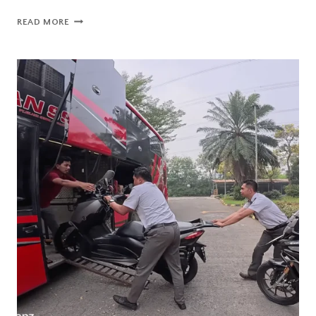
SURABAYA
READ MORE
KE
SUMBA:
DUA
HARI
DUA
MALAM
DI
ATAS
KAPAL
DLU
DHARMA
KARTIKA
V