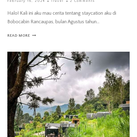
February 16, 2024
Travel
2 Comments
Halo! Kali ini aku mau cerita tentang staycation aku di
Bobocabin Rancaupas, bulan Agustus tahun…
STAYCATION
READ MORE
DI
TEPI
DANAU
–
BOBOCABIN
RANCA
UPAS
CIWIDEY