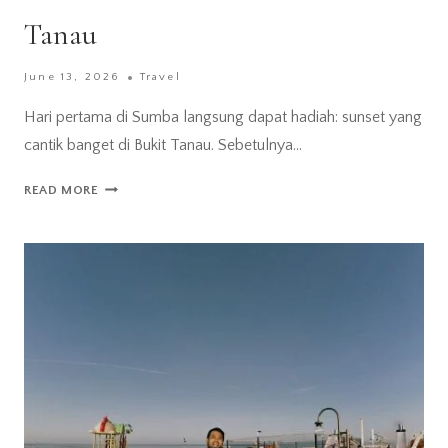
Tanau
June 13, 2026
Travel
Hari pertama di Sumba langsung dapat hadiah: sunset yang
cantik banget di Bukit Tanau. Sebetulnya…
HARI
READ MORE
PERTAMA
DI
SUMBA:
MENIKMATI
SUNSET
DI
BUKIT
TANAU