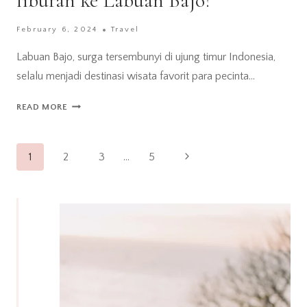
liburan ke Labuan Bajo?
February 6, 2024
Travel
Labuan Bajo, surga tersembunyi di ujung timur Indonesia,
selalu menjadi destinasi wisata favorit para pecinta…
KAPAN
READ MORE
WAKTU
TERBAIK
Page
UNTUK
Next
1
2
3
…
5
LIBURAN
navigation
Page
KE
LABUAN
BAJO?