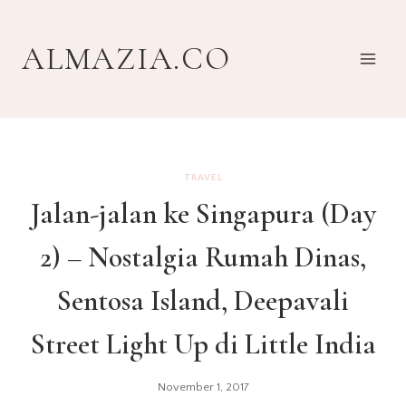
Skip
to
ALMAZIA.CO
content
TRAVEL
Jalan-jalan ke Singapura (Day
2) – Nostalgia Rumah Dinas,
Sentosa Island, Deepavali
Street Light Up di Little India
November 1, 2017