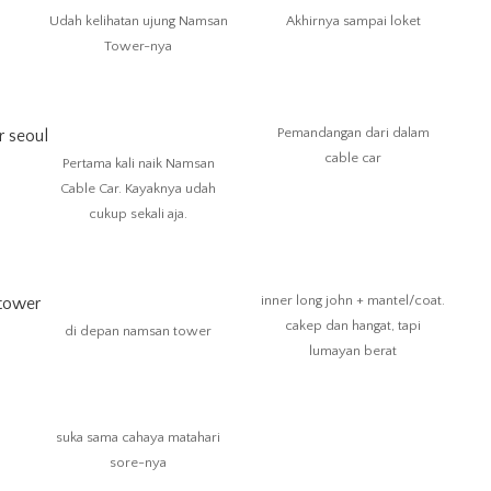
Udah kelihatan ujung Namsan
Akhirnya sampai loket
Tower-nya
Pemandangan dari dalam
cable car
Pertama kali naik Namsan
Cable Car. Kayaknya udah
cukup sekali aja.
inner long john + mantel/coat.
cakep dan hangat, tapi
di depan namsan tower
lumayan berat
suka sama cahaya matahari
sore-nya