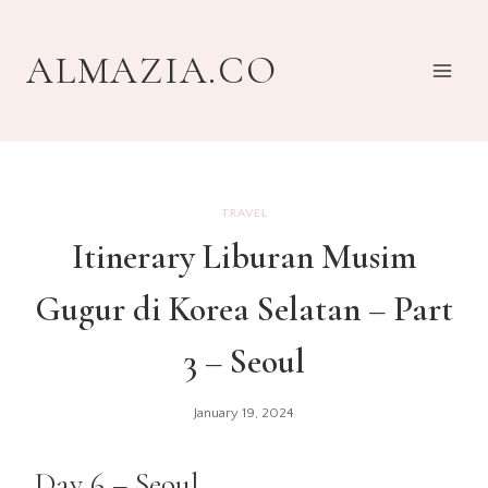
Skip
to
ALMAZIA.CO
content
TRAVEL
Itinerary Liburan Musim
Gugur di Korea Selatan – Part
3 – Seoul
January 19, 2024
Day 6 – Seoul