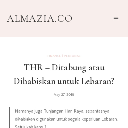
Skip
to
ALMAZIA.CO
content
FINANCE
|
PERSONAL
THR – Ditabung atau
Dihabiskan untuk Lebaran?
May 27, 2018
Namanya juga Tunjangan Hari Raya, sepantasnya
dihabiskan
digunakan untuk segala keperluan Lebaran.
Setujukah kamu?