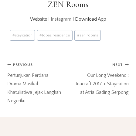
ZEN Rooms
Website
| Instagram |
Download App
Post
#
staycation
#
topaz residence
#
zen rooms
Tags:
Post
PREVIOUS
NEXT
Pertunjukan Perdana
Our Long Weekend :
navigation
Drama Musikal
Inacraft 2017 + Staycation
Khatulistiwa Jejak Langkah
at Atria Gading Serpong
Negeriku