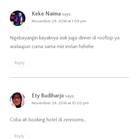
Keke Naima
says:
November 29, 2016 at 1:09 pm
Ngebayangin kayaknya asik juga dinner di rooftop ya
walaupun cuma sama mie instan hehehe
Reply
Ety Budiharjo
says:
November 29, 2016 at 10:02 pm
Coba ah booking hotel di zenrooms…
Reply