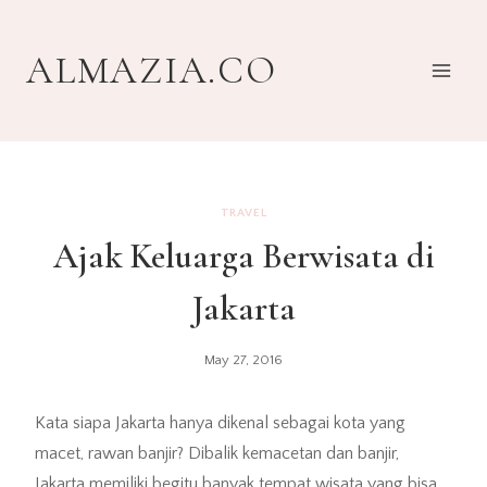
Skip
to
ALMAZIA.CO
content
TRAVEL
Ajak Keluarga Berwisata di
Jakarta
May 27, 2016
Kata siapa Jakarta hanya dikenal sebagai kota yang
macet, rawan banjir? Dibalik kemacetan dan banjir,
Jakarta memiliki begitu banyak tempat wisata yang bisa