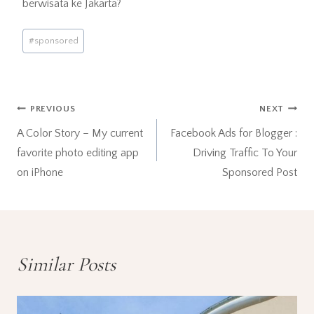
berwisata ke Jakarta?
Post
#
sponsored
Tags:
Post
PREVIOUS
NEXT
A Color Story – My current
Facebook Ads for Blogger :
navigation
favorite photo editing app
Driving Traffic To Your
on iPhone
Sponsored Post
Similar Posts