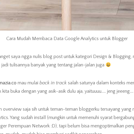
Cara Mudah Membaca Data Google Analytics untuk Blogger
get saya ngga nulis blog post untuk kategori Design & Blogging,
an jadi tulisannya banyak yang tentang jalan-jalan juga
mazia.co
mau mulai
back in track
salah satunya dalam konteks mem
 kita buka dengan yang asik-asik dulu aja, yaituuuu….. jeng jeeeng…
am overview saja sih untuk teman-teman bloggerku tersayang yan
ics. Yang sudah install (mungkin untuk memenuhi syarat bergabung
gger Perempuan Network :D), tapi belum bisa mengoptimalkan pen