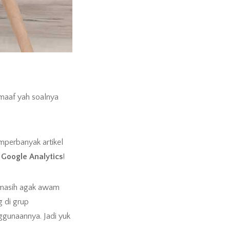
 maaf yah soalnya
perbanyak artikel
.
Google Analytics
!
g masih agak awam
 di grup
ggunaannya. Jadi yuk