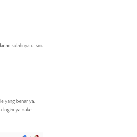
nan salahnya di sini.
gle yang benar ya.
a loginnya pake