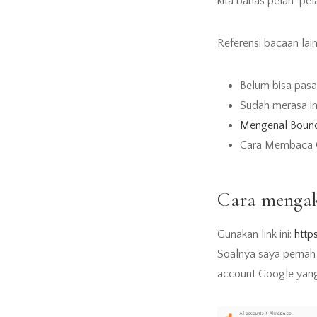
kita bahas pelan-pe
Referensi bacaan lai
Belum bisa pasan
Sudah merasa in
Mengenal Bounce
Cara Membaca G
Cara mengak
Gunakan link ini:
http
Soalnya saya pernah 
account Google yang 