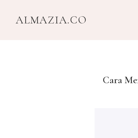
Skip
to
ALMAZIA.CO
content
Cara Mem