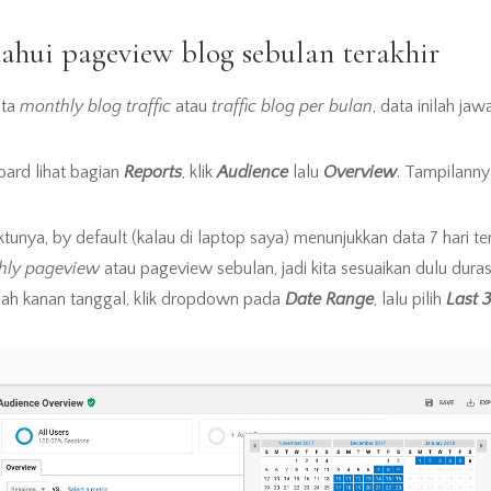
ahui pageview blog sebulan terakhir
ata
monthly blog traffic
atau
traffic blog per bulan
, data inilah ja
oard lihat bagian
Reports
, klik
Audience
lalu
Overview
. Tampilannya
tunya, by default (kalau di laptop saya) menunjukkan data 7 hari te
hly pageview
atau pageview sebulan, jadi kita sesuaikan dulu duras
belah kanan tanggal, klik dropdown pada
Date Range
, lalu pilih
Last 