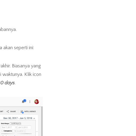
wabannya.
 akan seperti ini:
rakhir. Biasanya yang
i waktunya. Klik icon
30 days
.