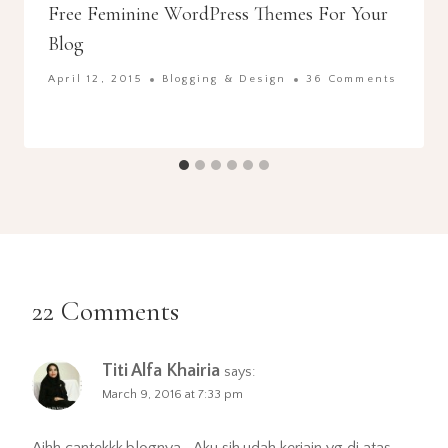
Free Feminine WordPress Themes For Your
Blog
April 12, 2015
Blogging & Design
36 Comments
22 Comments
Titi Alfa Khairia
says:
March 9, 2016 at 7:33 pm
Aihh cantekkk.blognya… Aku sih.udah kerjain yg di atas