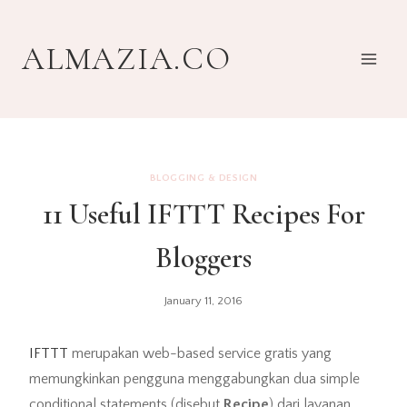
Skip
to
ALMAZIA.CO
content
BLOGGING & DESIGN
11 Useful IFTTT Recipes For
Bloggers
January 11, 2016
IFTTT
merupakan web-based service gratis yang
memungkinkan pengguna menggabungkan dua simple
conditional statements (disebut
Recipe
) dari layanan